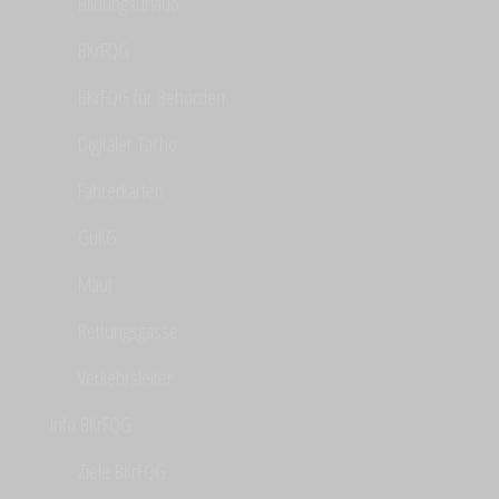
Bildungsurlaub
BKrFQG
BKrFQG für Behörden
Digitaler Tacho
Fahrerkarten
GüKG
Maut
Rettungsgasse
Verkehrsleiter
Info BKrFQG
Ziele BKrFQG