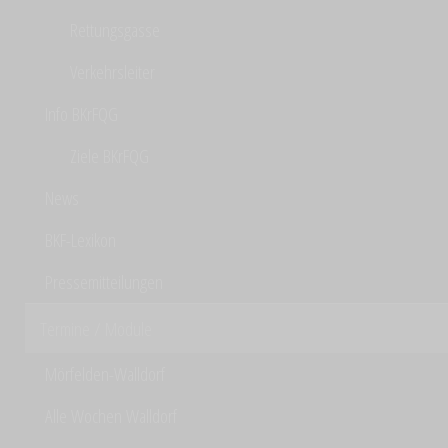
Rettungsgasse
Verkehrsleiter
Info BKrFQG
Ziele BKrFQG
News
BKF-Lexikon
Pressemitteilungen
Termine / Module
Mörfelden-Walldorf
Alle Wochen Walldorf