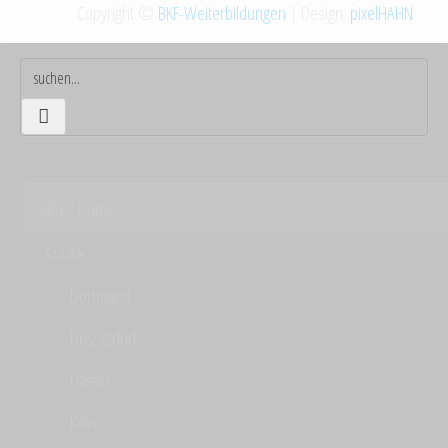
Copyright ©
BKF-Weiterbildungen
| Design:
pixelHAHN
Info / Home
Städte
Dortmund
Düsseldorf
Hagen
Köln