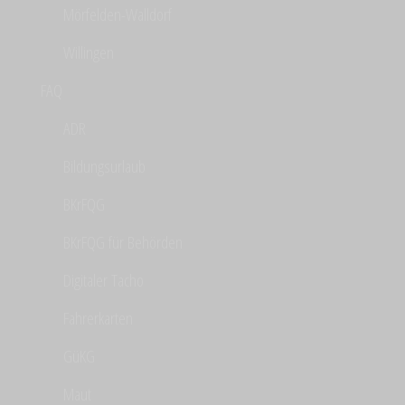
Mörfelden-Walldorf
Willingen
FAQ
ADR
Bildungsurlaub
BKrFQG
BKrFQG für Behörden
Digitaler Tacho
Fahrerkarten
GüKG
Maut