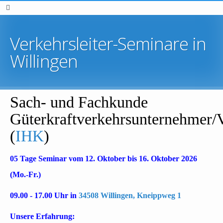
Verkehrsleiter-Seminare in
Willingen
Sach- und Fachkunde
Güterkraftverkehrsunternehmer/Ve
(
IHK
)
05 Tage Seminar vom 12. Oktober bis 16. Oktober 2026
(Mo.-Fr.)
09.00 - 17.00 Uhr in
34508 Willingen, Kneippweg 1
Unsere Erfahrung: