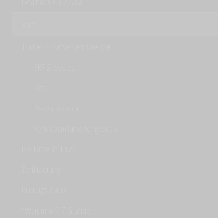
LASI nach VDI 2700a
Team
Trainer / Kraftverkehrsmeister
BKF Stresstest
Pics
Dozent gesucht
Vertriebsmitarbeiter gesucht
Die Katze im Truck
Zertifizierung
Bildungsurlaub
"Warum wir? 7 Gründe"