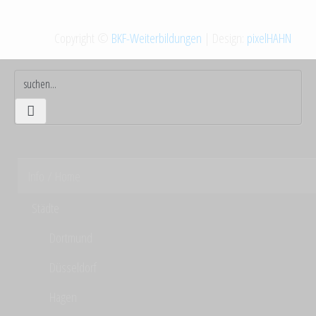
Copyright ©
BKF-Weiterbildungen
| Design:
pixelHAHN
Info / Home
Städte
Dortmund
Düsseldorf
Hagen