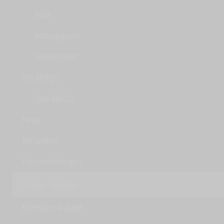
Maut
Rettungsgasse
Verkehrsleiter
Info BKrFQG
Ziele BKrFQG
News
BKF-Lexikon
Pressemitteilungen
Termine / Module
Mörfelden-Walldorf