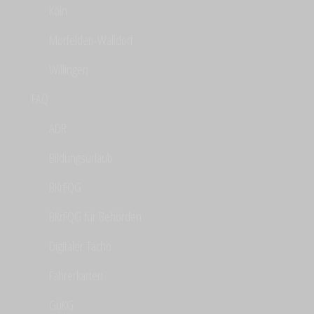
Köln
Mörfelden-Walldorf
Willingen
FAQ
ADR
Bildungsurlaub
BKrFQG
BKrFQG für Behörden
Digitaler Tacho
Fahrerkarten
GüKG