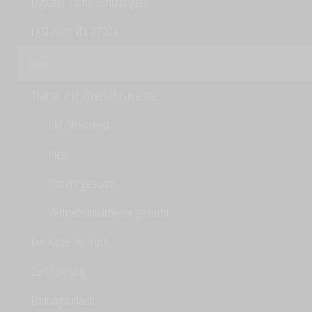
Digitaler Tacho Schulungen
LASI nach VDI 2700a
Team
Trainer / Kraftverkehrsmeister
BKF Stresstest
Pics
Dozent gesucht
Vertriebsmitarbeiter gesucht
Die Katze im Truck
Zertifizierung
Bildungsurlaub