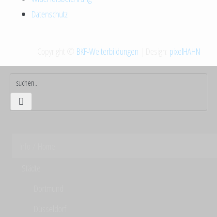
Datenschutz
Copyright ©
BKF-Weiterbildungen
| Design:
pixelHAHN
Info / Home
Städte
Dortmund
Düsseldorf