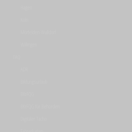
Hagen
Köln
Mörfelden-Walldorf
Willingen
FAQ
ADR
Bildungsurlaub
BKrFQG
BKrFQG für Behörden
Digitaler Tacho
Fahrerkarten