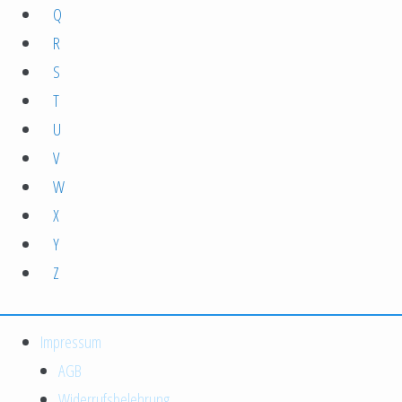
Q
R
S
T
U
V
W
X
Y
Z
Impressum
AGB
Widerrufsbelehrung