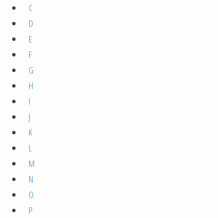
C
D
E
F
G
H
I
J
K
L
M
N
O
P