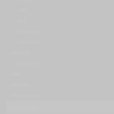
GüKG
Maut
Rettungsgasse
Verkehrsleiter
Info BKrFQG
Ziele BKrFQG
News
BKF-Lexikon
Pressemitteilungen
Termine / Module