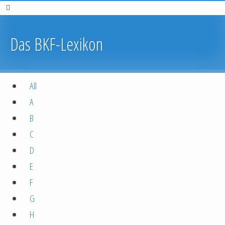
Das BKF-Lexikon
All
A
B
C
D
E
F
G
H