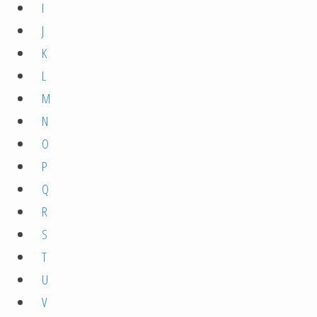
I
J
K
L
M
N
O
P
Q
R
S
T
U
V