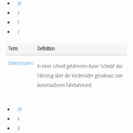
W
X
Y
Z
Term
Definition
Untersteuern
In einer schnell gefahrenen Kurve 'schiebt' das
Fahrzeug über die Vorderräder geradeaus zum
kurvenäußeren Fahrbahnrand
All
A
B