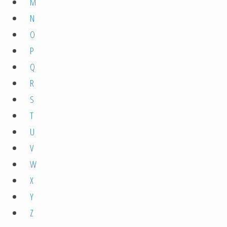
M
N
O
P
Q
R
S
T
U
V
W
X
Y
Z