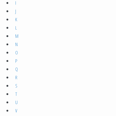
I
J
K
L
M
N
O
P
Q
R
S
T
U
V