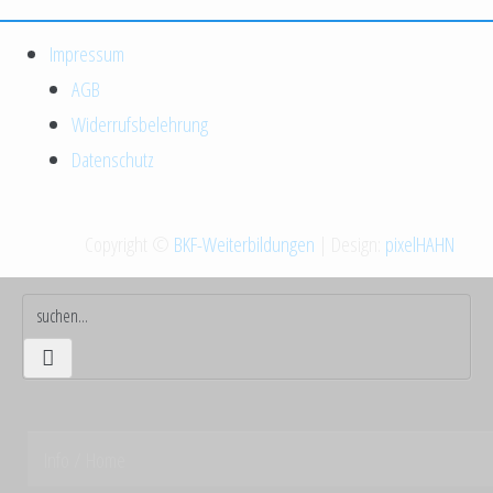
Impressum
AGB
Widerrufsbelehrung
Datenschutz
Copyright ©
BKF-Weiterbildungen
| Design:
pixelHAHN
Info / Home