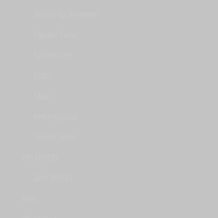
BKrFQG für Behörden
Digitaler Tacho
Fahrerkarten
GüKG
Maut
Rettungsgasse
Verkehrsleiter
Info BKrFQG
Ziele BKrFQG
News