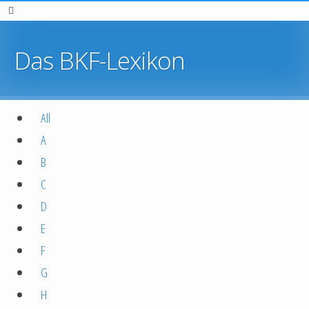
Das BKF-Lexikon
All
A
B
C
D
E
F
G
H