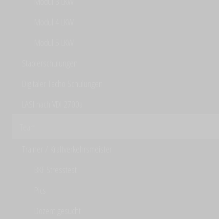
Modul 3 LKW
Modul 4 LKW
Modul 5 LKW
Staplerschulungen
Digitaler Tacho Schulungen
LASI nach VDI 2700a
Team
Trainer / Kraftverkehrsmeister
BKF Stresstest
Pics
Dozent gesucht