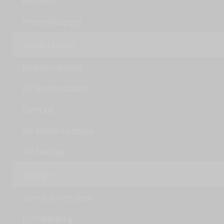
BKF-Lexikon
Pressemitteilungen
Termine / Module
Mörfelden-Walldorf
Alle Wochen Walldorf
Dortmund
Alle Wochen Dortmund
Alle Samstage
Leistungen
Seminar Verkehrsleiter
ECO Fahrtraining